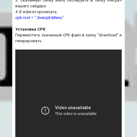
3. Скачанную папку Menu скопируйте в папку livecpk»
вашего сайдера
4. В sider.ini прописать:
cpk.root = ".\livecpk\Menu"
Установка CPK
:
Переместить скачанный CPK файл в папку "download" и
генерировать.