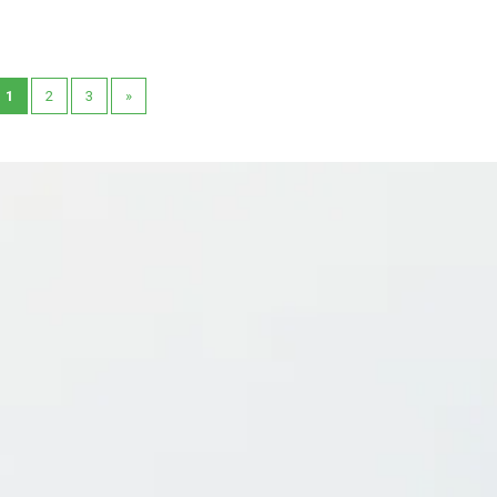
1
2
3
»