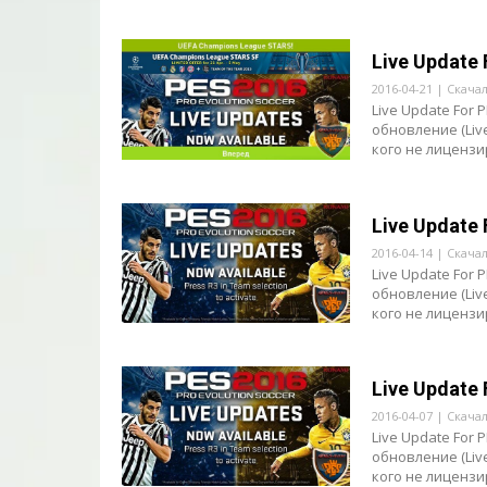
Live Update 
2016-04-21 | Скача
Live Update For
обновление (Live
кого не лицензир
Live Update 
2016-04-14 | Скача
Live Update For
обновление (Live
кого не лицензир
Live Update 
2016-04-07 | Скачал
Live Update For
обновление (Live
кого не лицензир