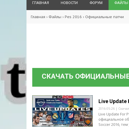
ГЛАВНАЯ
НОВОСТИ
ФОРУМ
ФАЙЛЫ
Главная
›
Файлы
›
Pes 2016
›
Официальные патчи
СКАЧАТЬ ОФИЦИАЛЬНЫЕ 
Live Update 
2016-05-26 | Скача
Live Update For 
официальное обн
Soccer 2016, тем у