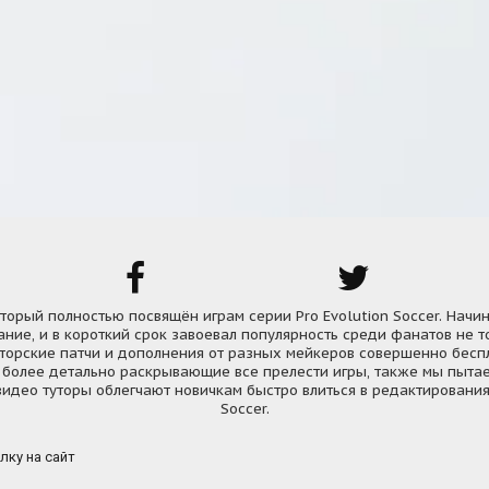
, который полностью посвящён играм серии Pro Evolution Soccer. Начи
ние, и в короткий срок завоевал популярность среди фанатов не т
вторские патчи и дополнения от разных мейкеров совершенно бесп
 более детально раскрывающие все прелести игры, также мы пытае
идео туторы облегчают новичкам быстро влиться в редактирования 
Soccer.
лку на сайт