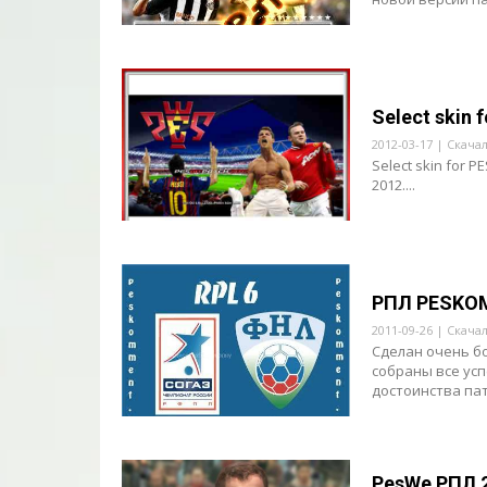
Select skin
2012-03-17 | Скача
Select skin for 
2012....
РПЛ PESKOM
2011-09-26 | Скача
Сделан очень б
собраны все ус
достоинства пат
PesWe РПЛ 2