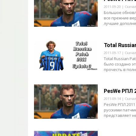
2011-09-20 | Скача
Большое обновле
все прежние ве
лучшие дополнен
Total Russia
2011-09-17 | Скача
Total Russian Pa
было создано э
прочесть в полно
PesWe РПЛ 2
2011-09-14 | Скача
PesWe РПЛ 2011 
русскими патчм
представляет не 