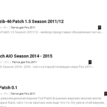
zib-46 Patch 1.5 Season 2011/12
ли: 481 |
Патчи для Pes 2011
0
6 Patch 1.5 Season 2011/12 - мейкер представил обновление патча....
ch AIO Season 2014 - 2015
ли: 1926 |
Патчи для Pes 2011
0
IO Season 2014 - 2015 - патч который посвящен игре Pes 2011...
Patch 0.1
ли: 706 |
Патчи для Pes 2011
0
то революционная версия Tod Patch.В ранних версиях многие могли
рые баги, чего то не хватало или еще что-то. Но уже в этой версии,
ча ...