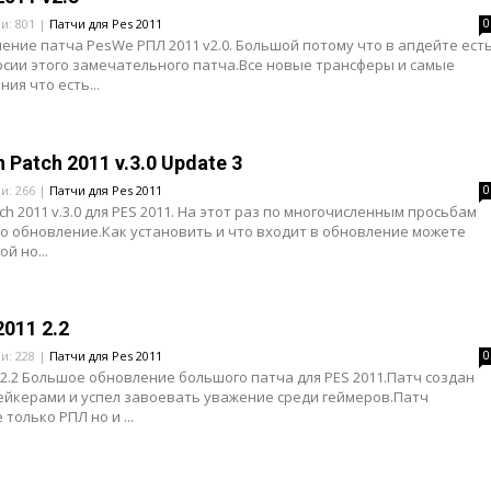
ли: 801 |
Патчи для Pes 2011
0
ние патча PesWe РПЛ 2011 v2.0. Большой потому что в апдейте ест
рсии этого замечательного патча.Все новые трансферы и самые
ия что есть...
n Patch 2011 v.3.0 Update 3
ли: 266 |
Патчи для Pes 2011
0
tch 2011 v.3.0 для PES 2011. На этот раз по многочисленным просьбам
то обновление.Как установить и что входит в обновление можете
й но...
011 2.2
ли: 228 |
Патчи для Pes 2011
0
2.2 Большое обновление большого патча для PES 2011.Патч создан
ейкерами и успел завоевать уважение среди геймеров.Патч
только РПЛ но и ...