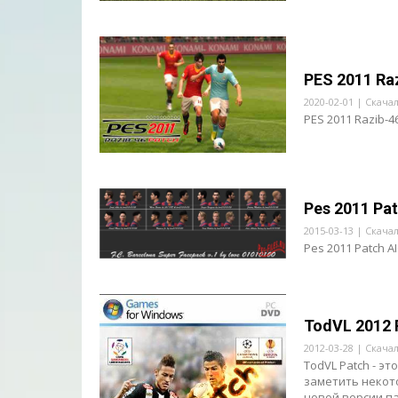
PES 2011 Ra
2020-02-01 | Скача
PES 2011 Razib-4
Pes 2011 Pat
2015-03-13 | Скача
Pes 2011 Patch A
TodVL 2012 
2012-03-28 | Скача
TodVL Patch - э
заметить некото
новой версии пат