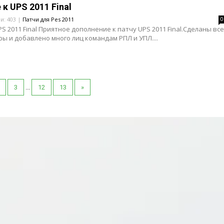
к UPS 2011 Final
ли: 403 |
Патчи для Pes 2011
0
S 2011 Final Приятное дополнение к патчу UPS 2011 Final.Сделаны все
ы и добавлено много лиц командам РПЛ и УПЛ....
3
...
12
13
»