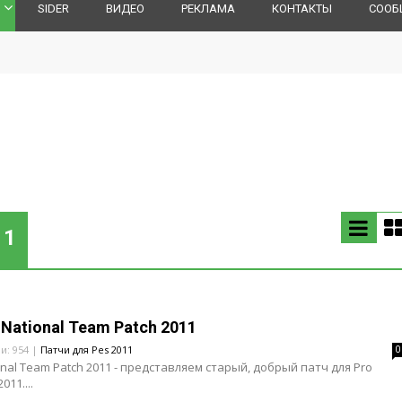
SIDER
ВИДЕО
РЕКЛАМА
КОНТАКТЫ
СООБ
11
 National Team Patch 2011
ли: 954 |
Патчи для Pes 2011
0
ional Team Patch 2011 - представляем старый, добрый патч для Pro
011....