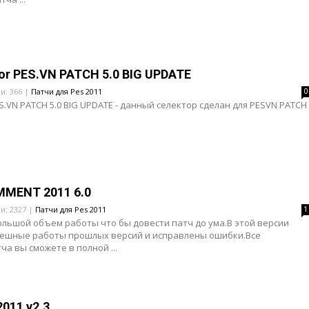
 for PES.VN PATCH 5.0 BIG UPDATE
ли: 366 |
Патчи для Pes 2011
0
PES.VN PATCH 5.0 BIG UPDATE - данный селектор сделан для PESVN PATCH
MENT 2011 6.0
ли: 2327 |
Патчи для Pes 2011
1
ольшой объем работы что бы довести патч до ума.В этой версии
пешные работы прошлых версий и исправлены ошибки.Все
ча вы сможете в полной ...
011 v2.3