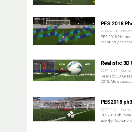
PES 2018 Ph
2018-02-11 | Скача
PES 2018 Phenom
газонов для всех
Realistic 3D
2017-12-07 | Скача
Realistic 3D Gr
2018. Мод сдела
PES2018 ph3
2017-11-25 | Скача
PES2018 ph3n0m 
для футбольного 