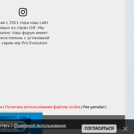
ная с 2011 года наш сайт
олько из стран СНГ. Мы
латно. Наш форум имеет
мся помочь с установкой
серии игр Pro Evolution
ти
|
Политика использования файлов cookie
|
Pes yamalari
|
рума
eFootball
×
етесь с
Политикой использования
СОГЛАСИТЬСЯ