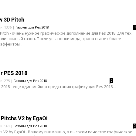
w 3D Pitch
ли: 1336 |
Газоны для Pes 2018
0
 Pitch - очень нужное графическое дополнение для Pes 2018, для тех
алистичный газон. После установки мода, трава станет более
 эффектом...
or PES 2018
ли: 275 |
Газоны для Pes 2018
0
S 2018 - еще один мейкер представил графику для Pes 2018....
Pitchs V2 by EgaOi
ли: 568 |
Газоны для Pes 2018
0
chs V2 by EgaOi - Вашему вниманию, в высоком качестве графическое