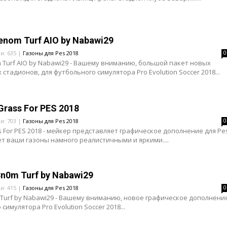
enom Turf AIO by Nabawi29
ли: 635 |
Газоны для Pes 2018
0
 Turf AIO by Nabawi29 - Вашему вниманию, большой пакет новых
 стадионов, для футбольного симулятора Pro Evolution Soccer 2018...
 Grass For PES 2018
ли: 703 |
Газоны для Pes 2018
0
ass For PES 2018 - мейкер представляет графическое дополнение для Pe
ет ваши газоны намного реалистичными и яркими....
n0m Turf by Nabawi29
ли: 415 |
Газоны для Pes 2018
0
Turf by Nabawi29 - Вашему вниманию, новое графическое дополнение
симулятора Pro Evolution Soccer 2018...