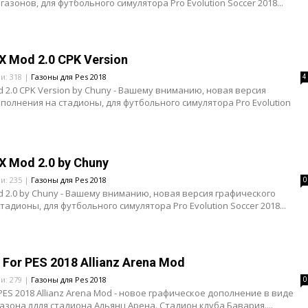
азонов, для футбольного симулятора Pro Evolution Soccer 2018...
X Mod 2.0 CPK Version
ли: 318 |
Газоны для Pes 2018
4
d 2.0 CPK Version by Chuny - Вашему вниманию, новая версия
полнения на стадионы, для футбольного симулятора Pro Evolution
X Mod 2.0 by Chuny
ли: 235 |
Газоны для Pes 2018
0
d 2.0 by Chuny - Вашему вниманию, новая версия графического
адионы, для футбольного симулятора Pro Evolution Soccer 2018...
 For PES 2018 Allianz Arena Mod
ли: 279 |
Газоны для Pes 2018
0
 PES 2018 Allianz Arena Mod - новое графическое дополнение в виде
азона лдля стадиона Альянц Арена. Стадион клуба Бавария....