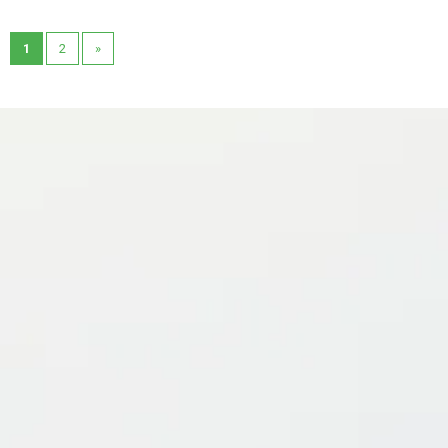
1
2
»