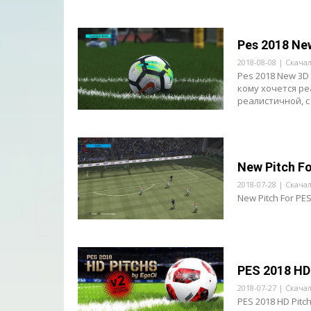
Pes 2018 Ne
2018-08-08 | Скача
Pes 2018 New 3D
кому хочется ре
реалистичной, с
New Pitch F
2018-07-28 | Скача
New Pitch For PE
PES 2018 HD 
2018-07-27 | Скача
PES 2018 HD Pit