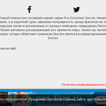
, который полностью посвящён играм серии Pro Evolution Soccer. Начи
ние, и в короткий срок завоевал популярность среди фанатов не т
вторские патчи и дополнения от разных мейкеров совершенно бесп
 более детально раскрывающие все прелести игры, также мы пытае
идео туторы облегчают новичкам быстро влиться в редактирования 
Soccer.
лку на сайт
Политика конфиденциальнос
а
Обратная связь
Реклама
Карта сайта
Карта фо
оты пользователя. Продолжая просмотр страниц сайта, вы соглаша