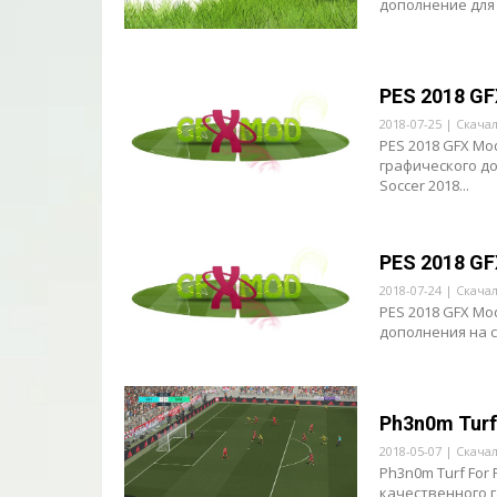
дополнение для г
PES 2018 GF
2018-07-25 | Скача
PES 2018 GFX Mo
графического до
Soccer 2018...
PES 2018 GF
2018-07-24 | Скача
PES 2018 GFX Mo
дополнения на ст
Ph3n0m Turf
2018-05-07 | Скача
Ph3n0m Turf For
качественного г