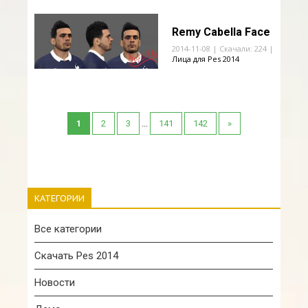
Remy Cabella Face
2014-11-08 | Скачали: 224 |
Лица для Pes 2014
1
2
3
...
141
142
»
КАТЕГОРИИ
Все категории
Скачать Pes 2014
Новости