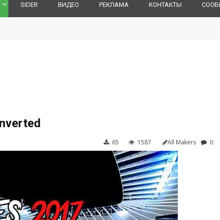
SIDER
ВИДЕО
РЕКЛАМА
КОНТАКТЫ
СООБ
7
nverted
65
1587
All Makers
0