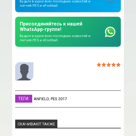
Будьте в курсе всех последних новостей и
патчей PES и eFootball
Присоединяйтесь к нашей
WhatsApp-группе!
Будьте в курсе всех последних новостей и
патчей PES и eFootball
ТЕГИ:
ANFIELD
,
PES 2017
СКАЧИВАЮТ ТАКЖЕ