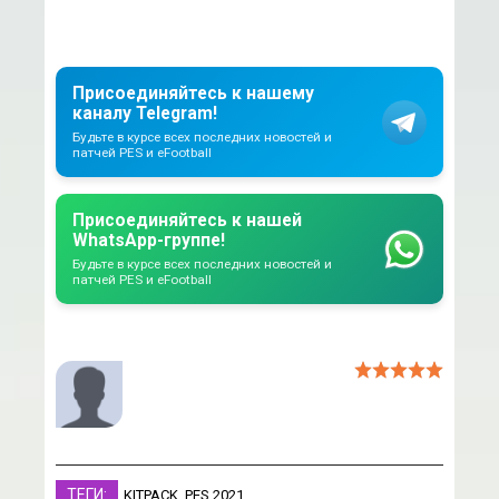
Присоединяйтесь к нашему
каналу Telegram!
Будьте в курсе всех последних новостей и
патчей PES и eFootball
Присоединяйтесь к нашей
WhatsApp-группе!
Будьте в курсе всех последних новостей и
патчей PES и eFootball
ТЕГИ:
KITPACK
,
PES 2021