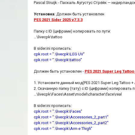
Pascal Struijk - Паскаль Аугустус Стрёйк — нидерланд
Установка
: Должен быть установлен
PES 2021 Sider 2025 v7.3.3
Папку с ID (цифрами) копировать по пути:
...\livecpk\tattoo
В sider.ini прописать:
cpk.root = ".\livecpk\LEG UV"
cpk.root = ".\livecpk\tattoo"
Должен быть установлен -
PES 2021 Super Leg Tattoo
1. Установите данный мод(PES 2021 Super Leg Tattoo + 
2. Скачанную папку (тату) с ID (цифрами) копировать п
...\livecpk\Faces\Asset\model\character\face\real
В sider.ini прописать:
cpk.root = ".\livecpk\Faces"
cpk.root = ".\livecpk\Accessories_2_part1"
cpk.root = ".\livecpk\Accessories_2_part2"
cpk.root = ".\livecpk\Arm e Thigh"