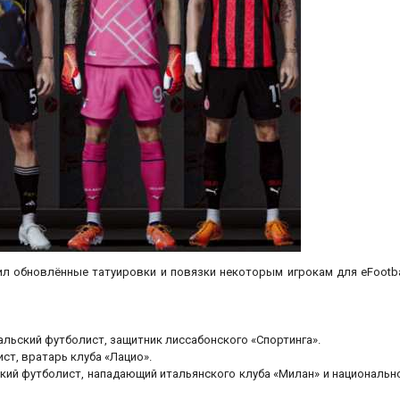
вил обновлённые татуировки и повязки некоторым игрокам для eFootba
альский футболист, защитник лиссабонского «Спортинга».
ист, вратарь клуба «Лацио».
иканский футболист, нападающий итальянского клуба «Милан» и национальн