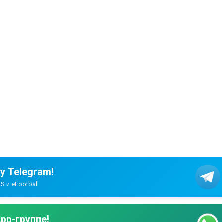
у Telegram!
S и eFootball
pp-группе!