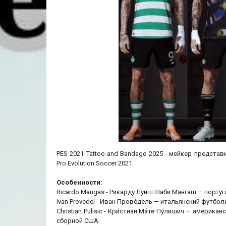
PES 2021 Tattoo and Bandage 2025 - мейкер предста
Pro Evolution Soccer 2021.
Особенности:
Ricardo Mangas - Рикарду Луиш Шаби Мангаш — португ
Ivan Provedel - Иван Прове́дель — итальянский футбол
Christian Pulisic - Кри́стиан Ма́те Пу́лишич — амер
сборной США.