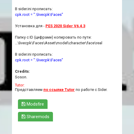
В sider.ini прописать:
cpk.root = ".\livecpk\Faces"
Установка для -
PES 2020 Sider V6.4.3
Папку с ID (цифрами) копировать по пути:
...\livecpk\Faces\Asset\model\character\face\real
В sider.ini прописать:
cpk.root = ".\livecpk\Faces"
Credits:
Soson.
Tutor:
Представляем
по ссылке Tutor
по работе с Sider.
Modsfire
Sharemods