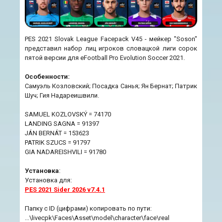
PES 2021 Slovak League Facepack V45 - мейкер "Soson"
представил набор лиц игроков словацкой лиги сорок
пятой версии для eFootball Pro Evolution Soccer 2021.
Особенности:
Самуэль Козловский; Посадка Санья; Ян Бернат; Патрик
Шуч; Гия Надареишвили.
SAMUEL KOZLOVSKÝ = 74170
LANDING SAGNA = 91397
JÁN BERNÁT = 153623
PATRIK SZUCS = 91797
GIA NADAREISHVILI = 91780
Установка
:
Установка для:
PES 2021 Sider 2026 v7.4.1
Папку с ID (цифрами) копировать по пути:
...\livecpk\Faces\Asset\model\character\face\real