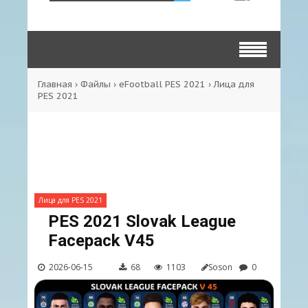
Главная
›
Файлы
›
eFootball PES 2021
›
Лица для
PES 2021
Лица для PES 2021
PES 2021 Slovak League
Facepack V45
2026-06-15
68
1103
Soson
0