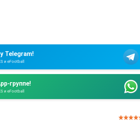
у Telegram!
S и eFootball
pp-группе!
S и eFootball