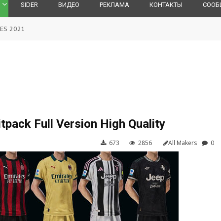
SIDER
ВИДЕО
РЕКЛАМА
КОНТАКТЫ
СООБ
ES 2021
pack Full Version High Quality
673
2856
All Makers
0