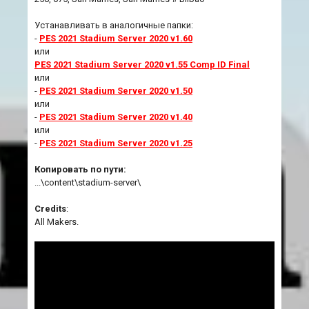
Устанавливать в аналогичные папки:
-
PES 2021 Stadium Server 2020 v1.60
или
PES 2021 Stadium Server 2020 v1.55 Comp ID Final
или
-
PES 2021 Stadium Server 2020 v1.50
или
-
PES 2021 Stadium Server 2020 v1.40
или
-
PES 2021 Stadium Server 2020 v1.25
Копировать по пути:
...\content\stadium-server\
Credits
:
All Makers.