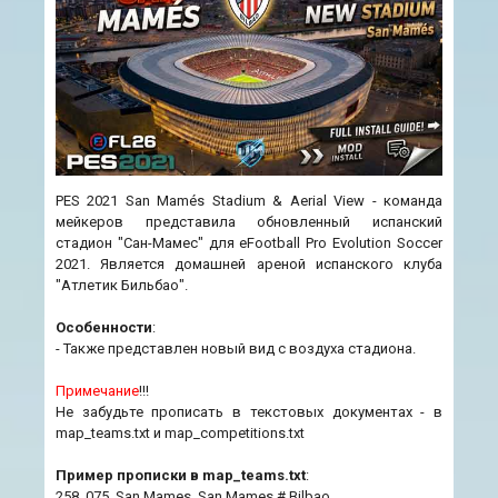
PES 2021 San Mamés Stadium & Aerial View - команда
мейкеров представила обновленный испанский
стадион "Сан-Мамес" для eFootball Pro Evolution Soccer
2021. Является домашней ареной испанского клуба
"Атлетик Бильбао".
Особенности
:
- Также представлен новый вид с воздуха стадиона.
Примечание
!!!
Не забудьте прописать в текстовых документах - в
map_teams.txt и map_competitions.txt
Пример прописки в map_teams.txt
:
258, 075, San Mames, San Mames # Bilbao