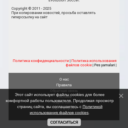
Evolution Soccer.
Copyright © 2011 - 2025
При копировании новостей, просьба оставлять
гиперссылку на сайт
Политика конфиденциальности
|
Политика использования
файлов cookie
|
Pes yamalari
|
О нас
Правила
Обратная связь
Этот сайт использует файлы cookies для более
Реклама
комфортной работы пользователя. Продолжая просмотр
Карта сайта
страниц сайта, вы соглашаетесь с
Политикой
Карта форума
использования файлов cookies
.
eFootball
СОГЛАСИТЬСЯ