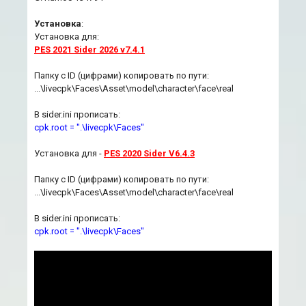
Установка
:
Установка для:
PES 2021 Sider 2026 v7.4.1
Папку с ID (цифрами) копировать по пути:
...\livecpk\Faces\Asset\model\character\face\real
В sider.ini прописать:
cpk.root = ".\livecpk\Faces"
Установка для -
PES 2020 Sider V6.4.3
Папку с ID (цифрами) копировать по пути:
...\livecpk\Faces\Asset\model\character\face\real
В sider.ini прописать:
cpk.root = ".\livecpk\Faces"