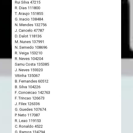
Rui Silva 47215
R. Dias 111800
T. Araujo 151855
G. Inacio 138484
N. Mendes 132756
J. Cancelo 47787
D. Dalot 118136
M. Nunes 137991
N. Semedo 108696
R. Veiga 153210
R. Neves 104204
Samu Costa 135385
J. Neves 159320
Vitinha 135067
B. Fernandes 60512
B. Silva 104226
F. Conceicao 142763
F. Trincao 126673
J. Filex 126336
G. Guedes 107674
P. Neto 117087
R. Leao 119153
C. Ronaldo 4522
G. Ramos 134794