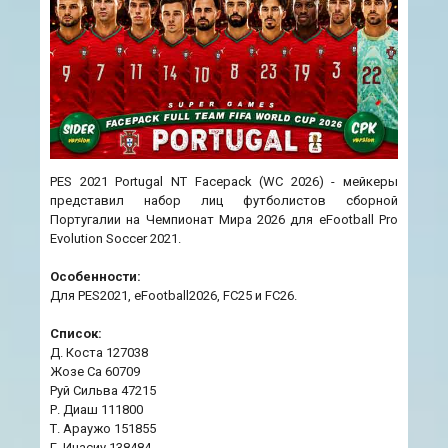
PES 2021 Portugal NT Facepack (WC 2026) - мейкеры
представил набор лиц футболистов сборной
Португалии на Чемпионат Мира 2026 для eFootball Pro
Evolution Soccer 2021.
Особенности:
Для PES2021, eFootball2026, FC25 и FC26.
Список:
Д. Коста 127038
Жозе Са 60709
Руй Сильва 47215
Р. Диаш 111800
Т. Араужо 151855
Г. Инасиу 138484