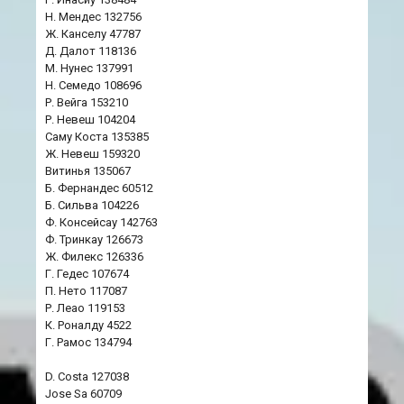
Н. Мендес 132756
Ж. Канселу 47787
Д. Далот 118136
М. Нунес 137991
Н. Семедо 108696
Р. Вейга 153210
Р. Невеш 104204
Саму Коста 135385
Ж. Невеш 159320
Витинья 135067
Б. Фернандес 60512
Б. Сильва 104226
Ф. Консейсау 142763
Ф. Тринкау 126673
Ж. Филекс 126336
Г. Гедес 107674
П. Нето 117087
Р. Леао 119153
К. Роналду 4522
Г. Рамос 134794
D. Costa 127038
Jose Sa 60709