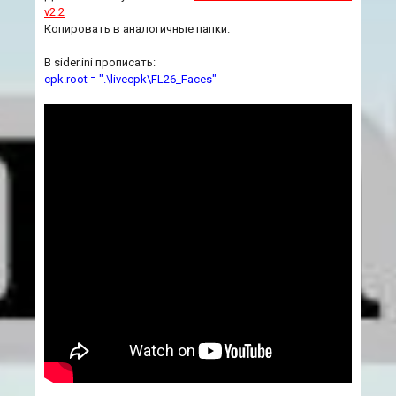
v2.2
Копировать в аналогичные папки.
В sider.ini прописать:
cpk.root = ".\livecpk\FL26_Faces"