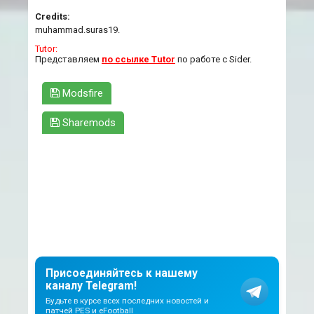
Credits:
muhammad.suras19.
Tutor:
Представляем
по ссылке Tutor
по работе с Sider.
Modsfire
Sharemods
Присоединяйтесь к нашему
каналу Telegram!
Будьте в курсе всех последних новостей и
патчей PES и eFootball