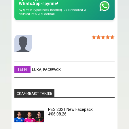
WhatsApp-группе!
Будьте в курсе всех последних новостей и
патчей PES и eFootball
ТЕГИ:
LUKA
,
FACEPACK
СКАЧИВАЮТ ТАКЖЕ
PES 2021 New Facepack
#06.08.26