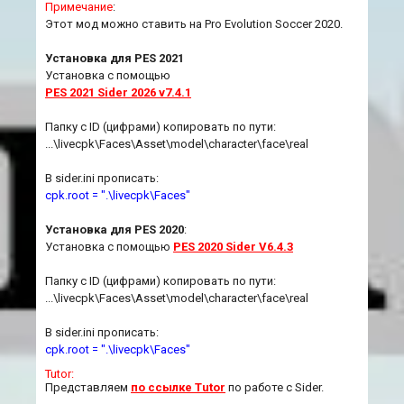
Примечание
:
Этот мод можно ставить на Pro Evolution Soccer 2020.
Установка для PES 2021
Установка с помощью
PES 2021 Sider 2026 v7.4.1
Папку с ID (цифрами) копировать по пути:
...\livecpk\Faces\Asset\model\character\face\real
В sider.ini прописать:
cpk.root = ".\livecpk\Faces"
Установка для PES 2020
:
Установка с помощью
PES 2020 Sider V6.4.3
Папку с ID (цифрами) копировать по пути:
...\livecpk\Faces\Asset\model\character\face\real
В sider.ini прописать:
cpk.root = ".\livecpk\Faces"
Tutor:
Представляем
по ссылке Tutor
по работе с Sider.