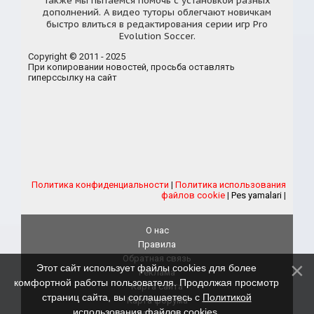
также мы пытаемся помочь с установкой разных
дополнений. А видео туторы облегчают новичкам
быстро влиться в редактирования серии игр Pro
Evolution Soccer.
Copyright © 2011 - 2025
При копировании новостей, просьба оставлять
гиперссылку на сайт
Политика конфиденциальности
|
Политика использования
файлов cookie
|
Pes yamalari
|
О нас
Правила
Обратная связь
Этот сайт использует файлы cookies для более
Реклама
комфортной работы пользователя. Продолжая просмотр
Карта сайта
страниц сайта, вы соглашаетесь с
Политикой
Карта форума
использования файлов cookies
.