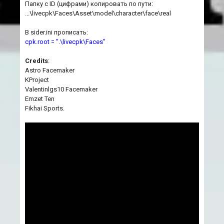
Папку с ID (цифрами) копировать по пути:
...\livecpk\Faces\Asset\model\character\face\real
В sider.ini прописать:
cpk.root = ".\livecpk\Faces"
Credits
:
Astro Facemaker
KProject
Valentinlgs10 Facemaker
Emzet Ten
Fikhai Sports.