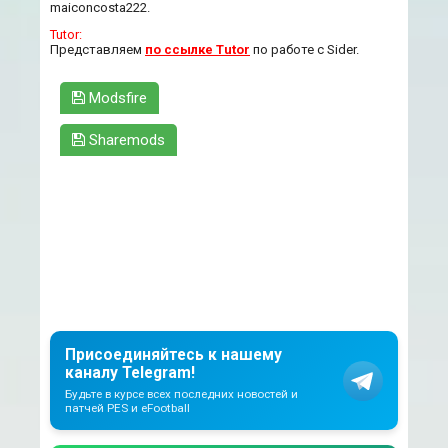
maiconcosta222.
Tutor:
Представляем
по ссылке Tutor
по работе с Sider.
Modsfire
Sharemods
Присоединяйтесь к нашему
каналу Telegram!
Будьте в курсе всех последних новостей и
патчей PES и eFootball