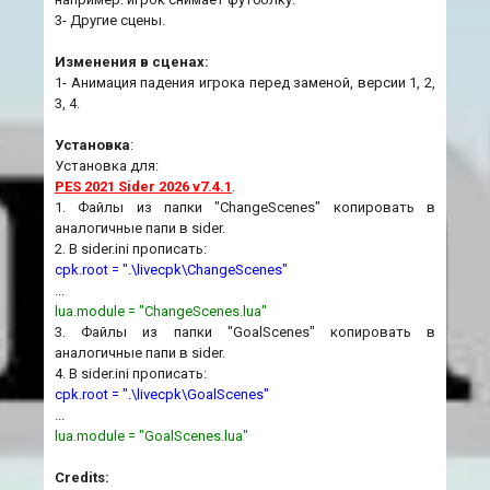
3- Другие сцены.
Изменения в сценах:
1- Анимация падения игрока перед заменой, версии 1, 2,
3, 4.
Установка
:
Установка для:
PES 2021 Sider 2026 v7.4.1
.
1. Файлы из папки "ChangeScenes" копировать в
аналогичные папи в sider.
2. В sider.ini прописать:
cpk.root = ".\livecpk\ChangeScenes"
...
lua.module = "ChangeScenes.lua"
3. Файлы из папки "GoalScenes" копировать в
аналогичные папи в sider.
4. В sider.ini прописать:
cpk.root = ".\livecpk\GoalScenes"
...
lua.module = "GoalScenes.lua"
Credits: