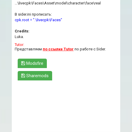
...\livecpk\Faces\Asset\model\character\face\real
В sider.ini прописать:
cpk.root = ".\livecpk\Faces"
Credits:
Luka.
Tutor:
Представляем
по ссылке Tutor
по работе с Sider.
Modsfire
Sharemods