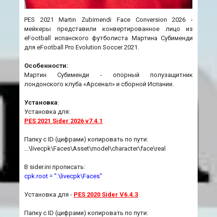
PES 2021 Martin Zubimendi Face Сonversion 2026 -
мейкеры представили конвертированное лицо из
eFootball испанского футболиста Мартина Субименди
для eFootball Pro Evolution Soccer 2021.
Особенности:
Мартин Субименди - опорный полузащитник
лондонского клуба «Арсенал» и сборной Испании.
Установка
:
Установка для:
PES 2021 Sider 2026 v7.4.1
Папку с ID (цифрами) копировать по пути:
...\livecpk\Faces\Asset\model\character\face\real
В sider.ini прописать:
cpk.root = ".\livecpk\Faces"
Установка для -
PES 2020 Sider V6.4.3
Папку с ID (цифрами) копировать по пути: