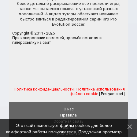
более детально раскрывающие все прелести игры,
также мы пытаемся помочь с установкой разных
дополнений. А видео туторы облегчают новичкам
быстро влиться в редактирования серии игр Pro
Evolution Soccer.
Copyright © 2011 - 2025
При копировании новостей, просьба оставлять
гиперссылку на сайт
Политика конфиденциальности
|
Политика использования
файлов cookie
|
Pes yamalari
|
О нас
Правила
Обратная связь
Этот сайт использует файлы cookies для более
Реклама
комфортной работы пользователя. Продолжая просмотр
Карта сайта