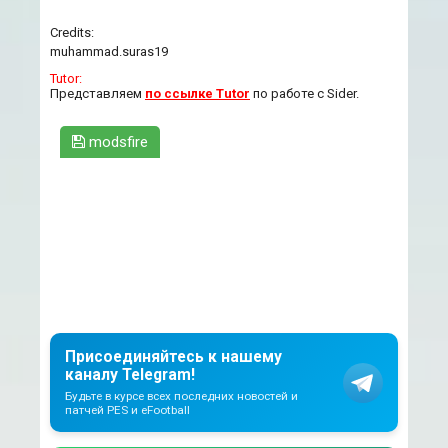
Credits:
muhammad.suras19
Tutor:
Представляем
по ссылке Tutor
по работе с Sider.
modsfire
Присоединяйтесь к нашему
каналу Telegram!
Будьте в курсе всех последних новостей и
патчей PES и eFootball