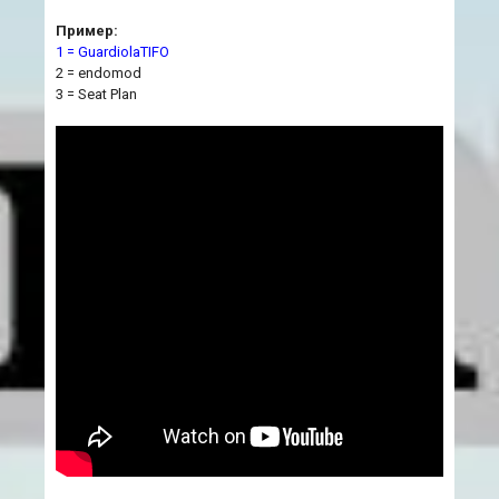
Пример:
1 = GuardiolaTIFO
2 = endomod
3 = Seat Plan