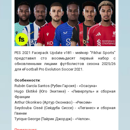
PES 2021 Facepack Update v181 - мейкер "Fikhai Sports"
представил сто восемьдесят первый набор с
обновленными лицами футболистов сезона 2025/26
для eFootball Pro Evolution Soccer 2021.
Особенности
:
Rubén García Santos (Рубен Гарсия) - «Осасуна»
Hugo Ekitiké (Юго Экитике) - «Ливерпуль» и сборная
Франции
Arthur Okonkwo (Артур Оконкво) - «Рексем»
Seydouba Cissé (Сейдуба Сиссе) - «Леганес» и сборная
Гвинеи
Tyrique George (Тайрик Джордж) - «Челси».
Примечание
: