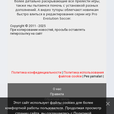
более детально раскрывающие все прелести игры,
также мы пытаемся помочь с установкой разных
дополнений. А видео туторы облегчают новичкам
быстро влиться в редактирования серии игр Pro
Evolution Soccer.
Copyright © 2011 - 2025
При копировании новостей, просьба оставлять
гиперссылку на сайт
Политика конфиденциальности
|
Политика использования
файлов cookie
|
Pes yamalari
|
О нас
Правила
Обратная связь
Этот сайт использует файлы cookies для более
Реклама
комфортной работы пользователя. Продолжая просмотр
Карта сайта
страниц сайта, вы соглашаетесь с
Политикой