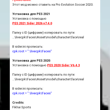
Этот мод можно ставить на Pro Evolution Soccer 2020.
Установка для PES 2021
Установка с помощью
PES 2021 Sider 2026 v7.4.0
Папку с ID (цифрами) копировать по пути:
...\livecpk\Faces\Asset\model\character\face\real
В sider.ini прописать:
cpk.root = ".\livecpk\Faces"
Установка для PES 2020
:
Установка с помощью
PES 2020 Sider V6.4.3
Папку с ID (цифрами) копировать по пути:
...\livecpk\Faces\Asset\model\character\face\real
В sider.ini прописать:
cpk.root = ".\livecpk\Faces"
Credits
:
Fikhai Sports