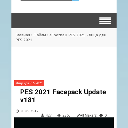
Главная
›
Файлы
›
eFootball PES 2021
›
Лица для
PES 2021
Лица для PES 2021
PES 2021 Facepack Update
v181
2026-05-17
427
2365
All Makers
0