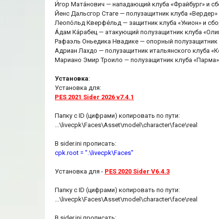
И́гор Мата́нович — нападающий клуба «Фрайбург» и с
Йенс Дальсгор Стаге — полузащитник клуба «Вердер» 
Леопо́льд Кверфе́льд — защитник клуба «Унион» и сб
А́дам Ка́рабец — атакующий полузащитник клуба «Оли
Рафаэль Оньедика Нвадике — опорный полузащитник б
Адриан Лахдо — полузащитник итальянского клуба «К
Мариано Эмир Троило — полузащитник клуба «Парма»
Установка
:
Установка для:
PES 2021 Sider 2026 v7.4.1
Папку с ID (цифрами) копировать по пути:
...\livecpk\Faces\Asset\model\character\face\real
В sider.ini прописать:
cpk.root = ".\livecpk\Faces"
Установка для -
PES 2020 Sider V6.4.3
Папку с ID (цифрами) копировать по пути:
...\livecpk\Faces\Asset\model\character\face\real
В sider.ini прописать: