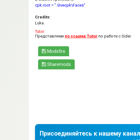
cpk.root = ".\livecpk\Faces"
Credits:
Luka.
Tutor:
Представляем
по ссылке Tutor
по работе с Sider.
Modsfire
Sharemods
Присоединяйтесь к нашему канал