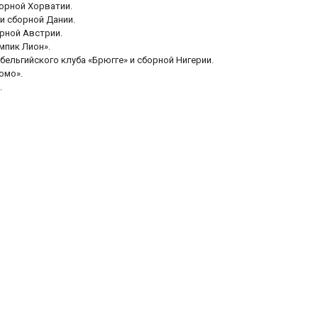
борной Хорватии.
и сборной Дании.
орной Австрии.
мпик Лион».
ельгийского клуба «Брюгге» и сборной Нигерии.
омо».
.