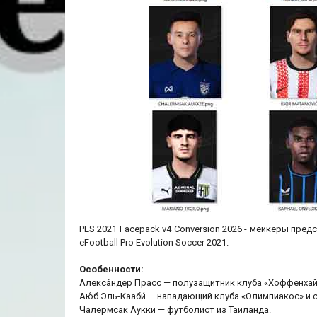
PES 2021 Facepack v4 Conversion 2026 - мейкеры пре
eFootball Pro Evolution Soccer 2021.
Особенности:
Алекса́ндер Прасс — полузащитник клуба «Хоффенхай
Аю́б Эль-Кааби́ — нападающий клуба «Олимпиакос» и
Чалермсак Аукки — футболист из Таиланда.