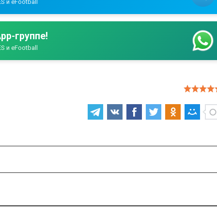
S и eFootball
pp-группе!
S и eFootball