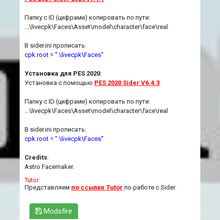
Папку с ID (цифрами) копировать по пути:
...\livecpk\Faces\Asset\model\character\face\real
В sider.ini прописать:
cpk.root = ".\livecpk\Faces"
Установка для PES 2020
:
Установка с помощью
PES 2020 Sider V6.4.3
Папку с ID (цифрами) копировать по пути:
...\livecpk\Faces\Asset\model\character\face\real
В sider.ini прописать:
cpk.root = ".\livecpk\Faces"
Credits
:
Astro Facemaker.
Tutor:
Представляем
по ссылке Tutor
по работе с Sider.
Modsfire