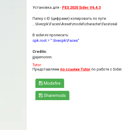
Установка для -
PES 2020 Sider V6.4.3
Папку с ID (цифрами) копировать по пути:
...\livecpk\Faces\Asset\model\character\face\real
В sider.ini прописать:
cpk.root = ".\livecpk\Faces"
Credits:
jjjejemonnn.
Tutor:
Представляем
по ссылке Tutor
по работе с Sider.
Modsfire
Sharemods