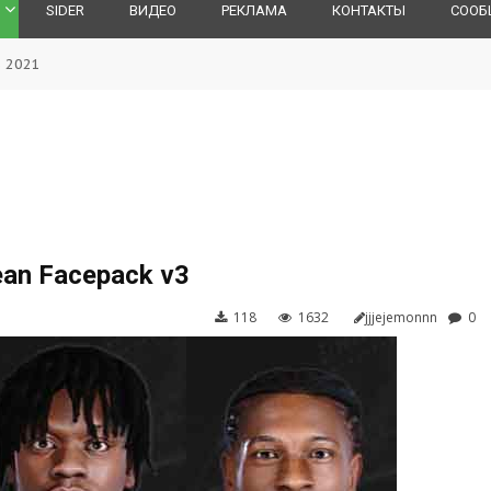
SIDER
ВИДЕО
РЕКЛАМА
КОНТАКТЫ
СООБ
S 2021
ean Facepack v3
118
1632
jjjejemonnn
0