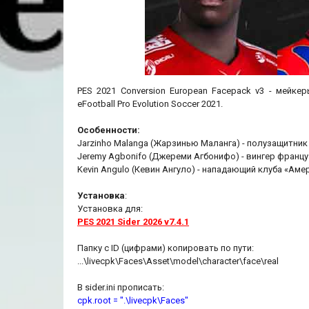
PES 2021 Conversion European Facepack v3 - мейк
eFootball Pro Evolution Soccer 2021.
Особенности:
Jarzinho Malanga (Жарзинью Маланга) - полузащитник
Jeremy Agbonifo (Джереми Агбонифо) - вингер францу
Kevin Angulo (Кевин Ангуло) - нападающий клуба «Аме
Установка
:
Установка для:
PES 2021 Sider 2026 v7.4.1
Папку с ID (цифрами) копировать по пути:
...\livecpk\Faces\Asset\model\character\face\real
В sider.ini прописать:
cpk.root = ".\livecpk\Faces"