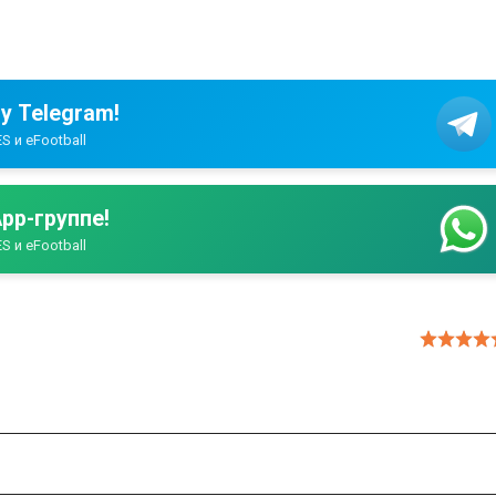
у Telegram!
S и eFootball
pp-группе!
S и eFootball