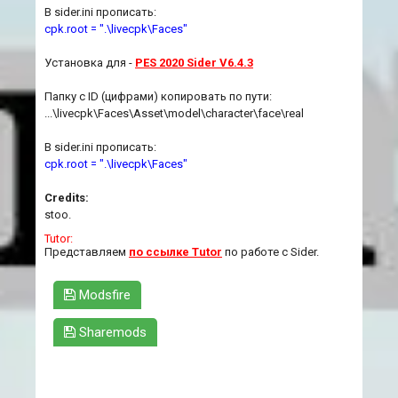
В sider.ini прописать:
cpk.root = ".\livecpk\Faces"
Установка для -
PES 2020 Sider V6.4.3
Папку с ID (цифрами) копировать по пути:
...\livecpk\Faces\Asset\model\character\face\real
В sider.ini прописать:
cpk.root = ".\livecpk\Faces"
Credits:
stoo.
Tutor:
Представляем
по ссылке Tutor
по работе с Sider.
Modsfire
Sharemods