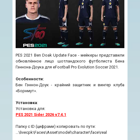
PES 2021 Ben Doak Update Face - мейкеры представили
обновлённое лицо шотландского футболиста Бена
Гэннона-Доука для eFootball Pro Evolution Soccer 2021.
Особенности:
Бен Гэннон-Доук - крайний защитник и вингер клуба
«Борнмут».
Установка
:
Установка для:
PES 2021 Sider 2026 v7.4.1
Папку с ID (цифрами) копировать по пути:
...\livecpk\Faces\Asset\model\character\face\real