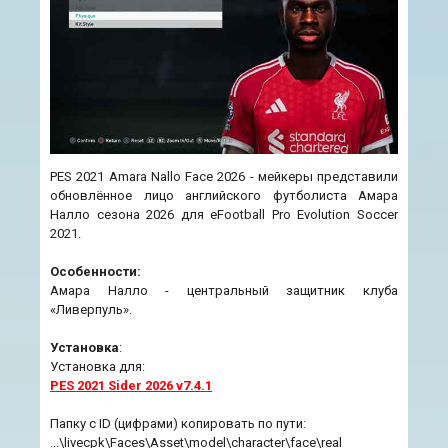
PES 2021 Amara Nallo Face 2026 - мейкеры представили
обновлённое лицо английского футболиста Амара
Налло сезона 2026 для eFootball Pro Evolution Soccer
2021.
Особенности:
Амара Налло - центральный защитник клуба
«Ливерпуль».
Установка
:
Установка для:
PES 2021 Sider 2026 v7.4.1
Папку с ID (цифрами) копировать по пути:
...\livecpk\Faces\Asset\model\character\face\real