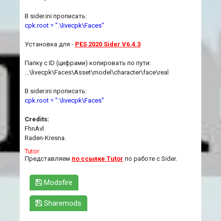
В sider.ini прописать:
cpk.root = ".\livecpk\Faces"
Установка для -
PES 2020 Sider V6.4.3
Папку с ID (цифрами) копировать по пути:
...\livecpk\Faces\Asset\model\character\face\real
В sider.ini прописать:
cpk.root = ".\livecpk\Faces"
Credits:
FhnAvl
Raden-Kresna.
Tutor:
Представляем
по ссылке Tutor
по работе с Sider.
Modsfire
Sharemods