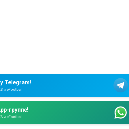
у Telegram!
S и eFootball
pp-группе!
S и eFootball