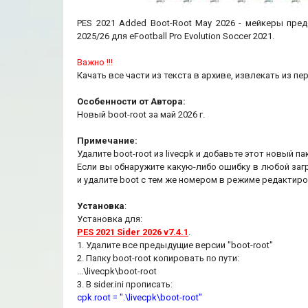
PES 2021 Added Boot-Root May 2026 - мейкеры пре
2025/26 для eFootball Pro Evolution Soccer 2021.
Важно !!!
Качать все части из текста в архиве, извлекать из пе
Особенности от Автора:
Новый boot-root за май 2026 г.
Примечание:
Удалите boot-root из livecpk и добавьте этот новый па
Если вы обнаружите какую-либо ошибку в любой загр
и удалите boot с тем же номером в режиме редактиро
Установка
:
Установка для:
PES 2021 Sider 2026 v7.4.1
.
1. Удалите все предыдущие версии "boot-root"
2. Папку boot-root копировать по пути:
...\livecpk\boot-root
3. В sider.ini прописать:
cpk.root = ".\livecpk\boot-root"