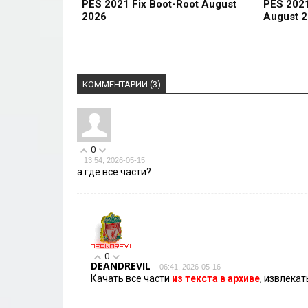
PES 2021 Fix Boot-Root August
PES 202
2026
August 
КОММЕНТАРИИ (3)
0
13:54, 2026-05-15
а где все части?
0
DEANDREVIL
06:41, 2026-05-16
Качать все части
из текста в архиве
, извлекат