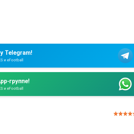
у Telegram!
S и eFootball
pp-группе!
S и eFootball