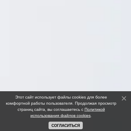
Evolution Soccer.
Copyright © 2011 - 2025
При копировании новостей, просьба оставлять
гиперссылку на сайт
Политика конфиденциальности
|
Политика использования
файлов cookie
|
Pes yamalari
|
О нас
Правила
Обратная связь
Этот сайт использует файлы cookies для более
Реклама
комфортной работы пользователя. Продолжая просмотр
Карта сайта
страниц сайта, вы соглашаетесь с
Политикой
Карта форума
использования файлов cookies
.
eFootball
СОГЛАСИТЬСЯ