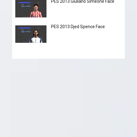
PES 2013 Giuliano Simeone Face
PES 2013 Djed Spence Face
Pes-files.ru - это сайт, который полностью посвящён
играм серии Pro Evolution Soccer. Начиная с 2011 года
наш сайт начал свое существование, и в короткий срок
завоевал популярность среди фанатов не только из
стран СНГ. Мы стараемся добавлять авторские патчи и
дополнения от разных мейкеров совершенно
бесплатно. Наш форум имеет огромные темы, которые
более детально раскрывающие все прелести игры,
также мы пытаемся помочь с установкой разных
дополнений. А видео туторы облегчают новичкам
быстро влиться в редактирования серии игр Pro