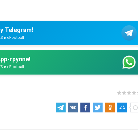
у Telegram!
S и eFootball
pp-группе!
S и eFootball