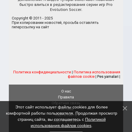
быстро влиться в редактирования серии игр Pro
Evolution Soccer.
Copyright © 2011 - 2025
При копировании новостей, просьба оставлять
гиперссылку на сайт
Политика конфиденциальности
|
Политика использования
файлов cookie
|
Pes yamalari
|
О нас
Правила
Обратная связь
Этот сайт использует файлы cookies для более
Реклама
комфортной работы пользователя. Продолжая просмотр
Карта сайта
страниц сайта, вы соглашаетесь с
Политикой
Карта форума
использования файлов cookies
.
eFootball