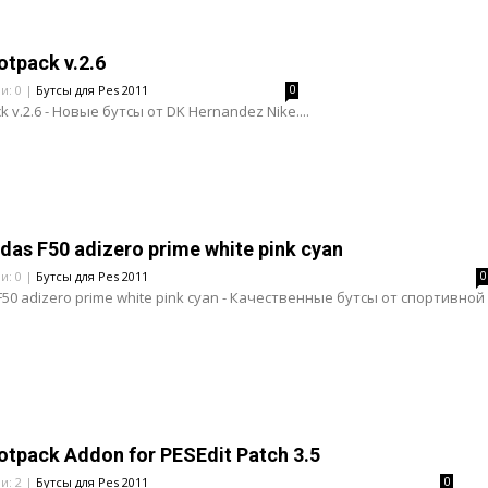
tpack v.2.6
и: 0 |
Бутсы для Pes 2011
0
k v.2.6 - Новые бутсы от DK Hernandez Nike....
das F50 adizero prime white pink cyan
и: 0 |
Бутсы для Pes 2011
0
F50 adizero prime white pink cyan - Качественные бутсы от спортивной
otpack Addon for PESEdit Patch 3.5
и: 2 |
Бутсы для Pes 2011
0