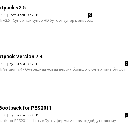
otpack v2.5
и: 4 |
Бутсы для Pes 2011
0
k v2.5 - Супер пак супер HD бутс от супер мейкера....
tpack Version 7.4
и: 1 |
Бутсы для Pes 2011
0
ck Version 7.4 - Очередная новая версия большого супер пака бутс от
Bootpack for PES2011
и: 2 |
Бутсы для Pes 2011
0
pack for PES2011 - Новые Бутсы фирмы Adidas подойдут вашему