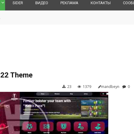
SIDER
ВИДЕО
РЕКЛАМА
КОНТАКТЫ
СООБ
l
022 Theme
23
1379
mandbeyn
0