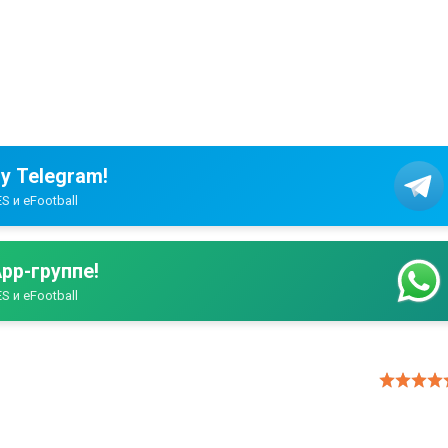
у Telegram!
S и eFootball
pp-группе!
S и eFootball