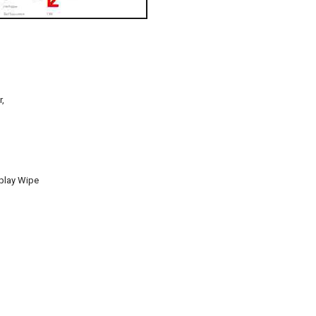
,
play Wipe