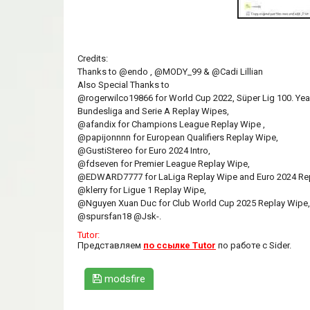
Credits:
Thanks to @endo , @MODY_99 & @Cadi Lillian
Also Special Thanks to
@rogerwilco19866 for World Cup 2022, Süper Lig 100. Year
Bundesliga and Serie A Replay Wipes,
@afandix for Champions League Replay Wipe ,
@papijonnnn for European Qualifiers Replay Wipe,
@GustiStereo for Euro 2024 Intro,
@fdseven for Premier League Replay Wipe,
@EDWARD7777 for LaLiga Replay Wipe and Euro 2024 Re
@klerry for Ligue 1 Replay Wipe,
@Nguyen Xuan Duc for Club World Cup 2025 Replay Wipe,
@spursfan18 @Jsk-.
Tutor:
Представляем
по ссылке Tutor
по работе с Sider.
modsfire