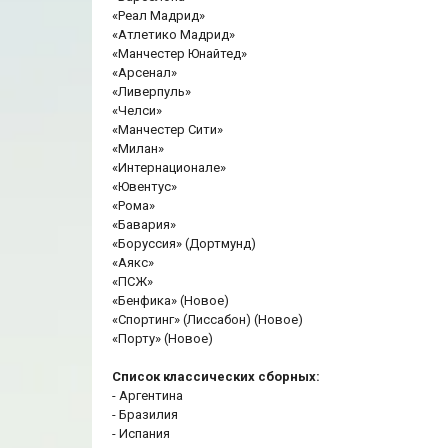
«Реал Мадрид»
«Атлетико Мадрид»
«Манчестер Юнайтед»
«Арсенал»
«Ливерпуль»
«Челси»
«Манчестер Сити»
«Милан»
«Интернационале»
«Ювентус»
«Рома»
«Бавария»
«Боруссия» (Дортмунд)
«Аякс»
«ПСЖ»
«Бенфика» (Новое)
«Спортинг» (Лиссабон) (Новое)
«Порту» (Новое)
Список классических сборных:
- Аргентина
- Бразилия
- Испания