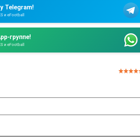
у Telegram!
S и eFootball
pp-группе!
S и eFootball