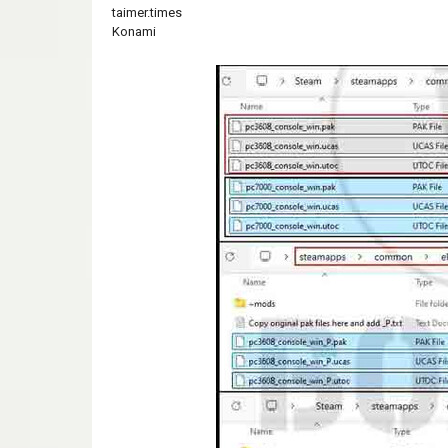
taimer.times
Konami