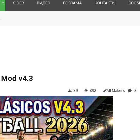
SIDER
ВИДЕО
РЕКЛАМА
КОНТАКТЫ
СООБ
l
s Mod v4.3
39
892
All Makers
0