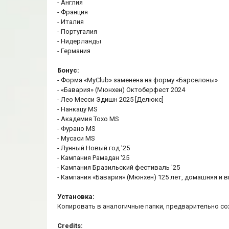
- Англия
- Франция
- Италия
- Португалия
- Нидерланды
- Германия
Бонус:
- Форма «MyClub» заменена на форму «Барселоны»
- «Бавария» (Мюнхен) Октоберфест 2024
- Лео Месси Эдишн 2025 [Делюкс]
- Нанкацу MS
- Академия Тохо MS
- Фурано MS
- Мусаси MS
- Лунный Новый год '25
- Кампания Рамадан '25
- Кампания Бразильский фестиваль '25
- Кампания «Бавария» (Мюнхен) 125 лет, домашняя и
Установка:
Копировать в аналогичные папки, предварительно со
Credits: