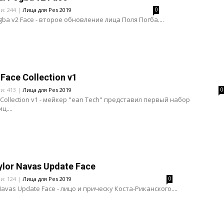
ли: 244 |
Лица для Pes 2019
0
gba v2 Face - второе обновление лица Поля Погба....
Face Collection v1
ли: 413 |
Лица для Pes 2019
0
 Collection v1 - мейкер "ean Tech" представил первый набор
....
ylor Navas Update Face
ли: 124 |
Лица для Pes 2019
0
Navas Update Face - лицо и прическу Коста-Риканского....