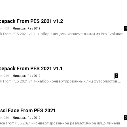
cepack From PES 2021 v1.2
ли: 453 |
Лица для Pes 2019
0
k From PES 2021 v1.2 - набор с лицами извлеченными из Pro Evolution
cepack From PES 2021 v1.1
ли: 269 |
Лица для Pes 2019
0
ck From PES 2021 v1.1- набор конвертированных лиц футболистов....
ssi Face From PES 2021
ли: 230 |
Лица для Pes 2019
0
Face From PES 2021 - конвертированное реалистичное лицо Линеля