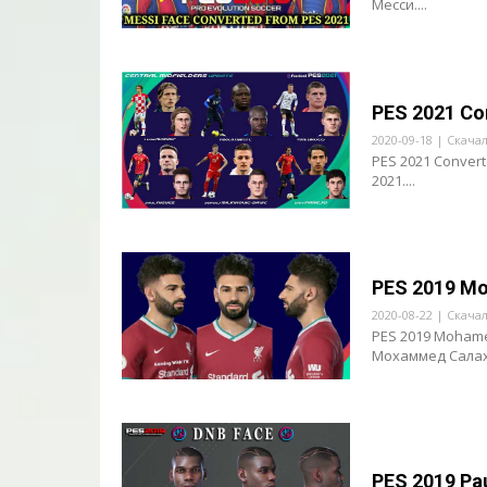
Месси....
PES 2021 Co
2020-09-18 | Скача
PES 2021 Convert
2021....
PES 2019 M
2020-08-22 | Скача
PES 2019 Mohame
Мохаммед Салаха
PES 2019 Pa