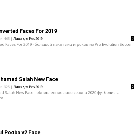
nverted Faces For 2019
ли: 465 |
Лица для Pes 2019
0
ed Faces For 2019 - большой пакет лиц игроков из Pro Evolution Soccer
ohamed Salah New Face
ли: 325 |
Лица для Pes 2019
0
d Salah New Face - обновленное лицо сезона 2020 футболиста
....
ul Pogba v2 Face