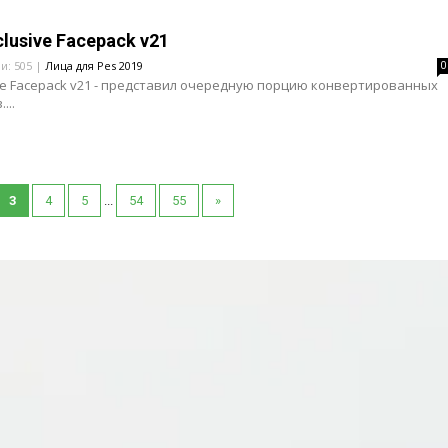
clusive Facepack v21
ли: 505 |
Лица для Pes 2019
0
ive Facepack v21 - представил очередную порцию конвертированных
...
3
4
5
...
54
55
»