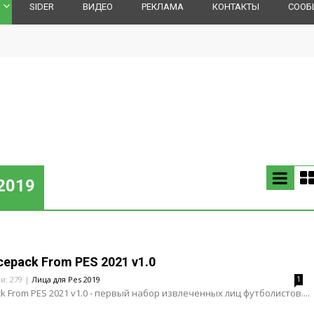
SIDER
ВИДЕО
РЕКЛАМА
КОНТАКТЫ
СООБ
2019
cepack From PES 2021 v1.0
ли: 279 |
Лица для Pes 2019
1
k From PES 2021 v1.0 - первый набор извлеченных лиц футболистов....